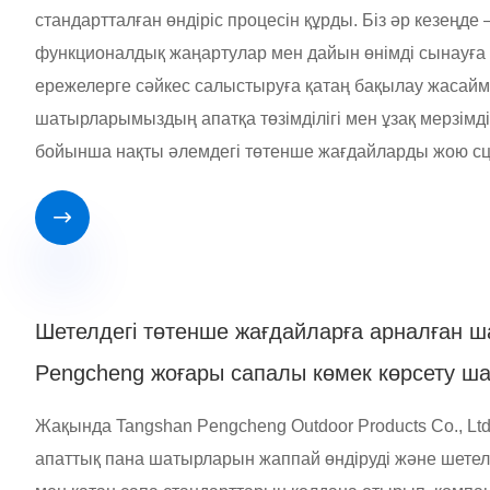
стандартталған өндіріс процесін құрды. Біз әр кезеңде
функционалдық жаңартулар мен дайын өнімді сынауға 
ережелерге сәйкес салыстыруға қатаң бақылау жасаймыз
шатырларымыздың апатқа төзімділігі мен ұзақ мерзімді
бойынша нақты әлемдегі төтенше жағдайларды жою сце

Шетелдегі төтенше жағдайларға арналған 
Pengcheng жоғары сапалы көмек көрсету ш
Жақында Tangshan Pengcheng Outdoor Products Co., Ltd
апаттық пана шатырларын жаппай өндіруді және шетелге