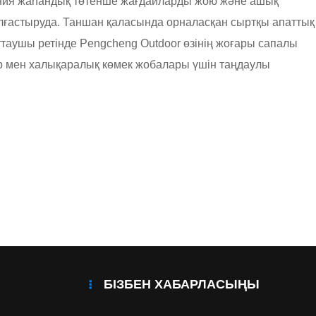
ания жаһандық төтенше жағдайларды жою және ашық
лғастыруда. Таншан қаласында орналасқан сыртқы апаттық
аушы ретінде Pengcheng Outdoor өзінің жоғары сапалы
ар мен халықаралық көмек жобалары үшін таңдаулы
БІЗБЕН ХАБАРЛАСЫҢЫ