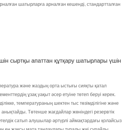
арналған шатырларға арналған кешенді, стандартталған
үшін сыртқы апаттан құтқару шатырлары үшін
пература және жаздың орта ыстығы сияқты қатал
енттердің ұзақ уақыт әсер етуіне төтеп беруі керек.
лікке, температураның шектен тыс төзімділігіне және
ей анықтайды. Төтенше жағдайлар жөніндегі резервтік
телдік сатып алушылар әртүрлі аймақтардағы қолайсыз
ан ең жақсы мата таңдаулары туралы жиі сұрайды.