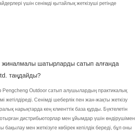
дерлері үшін сенімді қытайлық жеткізуші ретінде
н жиналмалы шатырларды сатып алғанда
Ltd. таңдайды?
р Pengcheng Outdoor сатып алушылардың практикалық
мі жетілдіреді. Сенімді шеберлік пен жан-жақты жеткізу
ралық нарықтарда кең клиенттік база құрды. Бүктелетін
отырған дистрибьюторлар мен ұйымдар үшін өндірушімен
ы бақылау мен жеткізуге көбірек кепілдік береді, бұл оны