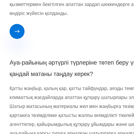
қызметтермен бекітілген апаттан зардап шеккендерге 
өндіріс жүйесін қолданды.

Ауа-райының әртүрлі түрлеріне төтеп беру 
қандай матаны таңдау керек?
Қатты жаңбыр, қалың қар, қатты тайфундар, аязды тем
климаттық жағдайларда апаттан құтқару шатырлары элем
Шатыр матасының материалы жел мен жаңбырға төзімді
қартаюға төзімділікке қатысты жалпы өнімділікті тікел
агенттіктер, қайырымдылық құтқару ұйымдары және ше
ауа-райына қарсы тұруға арналған шатырларға арналғ