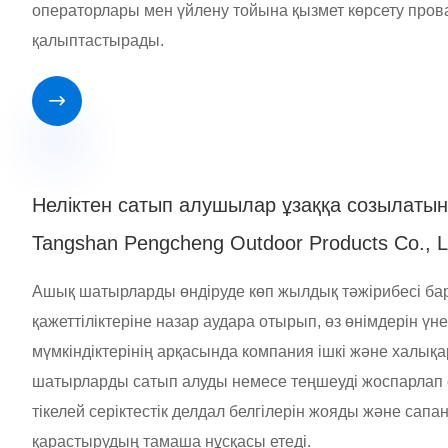
операторлары мен үйлену тойына қызмет көрсету провай
қалыптастырады.

Неліктен сатып алушылар ұзаққа созылаты
Tangshan Pengcheng Outdoor Products Co., 
Ашық шатырларды өндіруде көп жылдық тәжірибесі ба
қажеттіліктеріне назар аудара отырып, өз өнімдерін үне
мүмкіндіктерінің арқасында компания ішкі және халықа
шатырларды сатып алуды немесе теңшеуді жоспарлап 
тікелей серіктестік делдал белгілерін жояды және сапан
қарастырудың тамаша нұсқасы етеді.