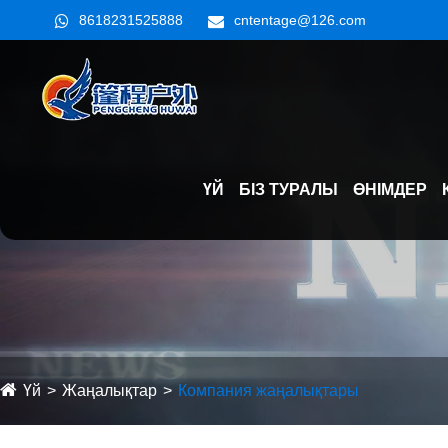
8618231525888
cntentage@126.com
ҮЙ
БІЗ ТУРАЛЫ
ӨНІМДЕР
Үй
Жаңалықтар
Компания жаңалықтары