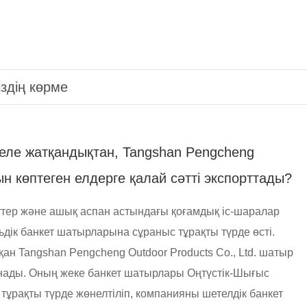
іздің көрме
еле жатқандықтан, Tangshan Pengcheng
ын көптеген елдерге қалай сәтті экспорттады?
ттер және ашық аспан астындағы қоғамдық іс-шаралар
ьдік банкет шатырларына сұраныс тұрақты түрде өсті.
ан Tangshan Pengcheng Outdoor Products Co., Ltd. шатыр
анады. Оның жеке банкет шатырлары Оңтүстік-Шығыс
тұрақты түрде жөнелтіліп, компанияны шетелдік банкет