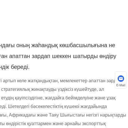
ындағы оның жаһандық көшбасшылығына не
лған апаттан зардап шеккен шатырды өндіру
дік береді.
гі артып келе жатқандықтан, мемлекеттер апаттан зардап
E-Mail
стратегиялық жинақтауды үздіксіз күшейтуде, ал
дің қауіпсіздігіне, жағдайға бейімделуіне және ұзақ
еді. Шетелдегі бәсекелестіктің күшеюі жағдайында
ағы, Африкадағы және Таяу Шығыстағы негізгі нарықтарды
ты өндірістік қуаттармен және арнайы экспорттық