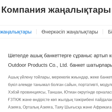
Компания жаңалықтары
 жаңалықтары
Өнеркәсіп жаңалықтары
Б
Шетелде ашық банкеттерге сұраныс артып к
Outdoor Products Co., Ltd. банкет шатырлар
Ашық үйлену тойлары, мерекелік жиындар, жеке банке
бүкіл әлемде танымал болған сайын, портативті, модул
Хэбэй провинциясы, Таншан, Ютиан округінде орналасқ
ҒЗТКЖ және өндірісте көп жылдық тәжірибені пайдал
Азияға, Орталық Азияға, Таяу Шығысқа және Африкаға 