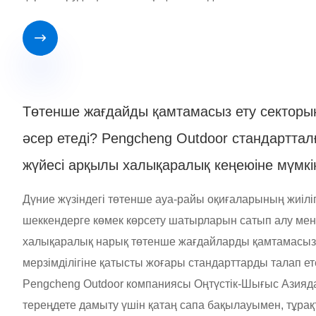

Төтенше жағдайды қамтамасыз ету сектор
әсер етеді? Pengcheng Outdoor стандартта
жүйесі арқылы халықаралық кеңеюіне мүмкін
Дүние жүзіндегі төтенше ауа-райы оқиғаларының жиілі
шеккендерге көмек көрсету шатырларын сатып алу мен 
халықаралық нарық төтенше жағдайларды қамтамасыз ету
мерзімділігіне қатысты жоғары стандарттарды талап ет
Pengcheng Outdoor компаниясы Оңтүстік-Шығыс Азияд
тереңдете дамыту үшін қатаң сапа бақылауымен, тұрақ