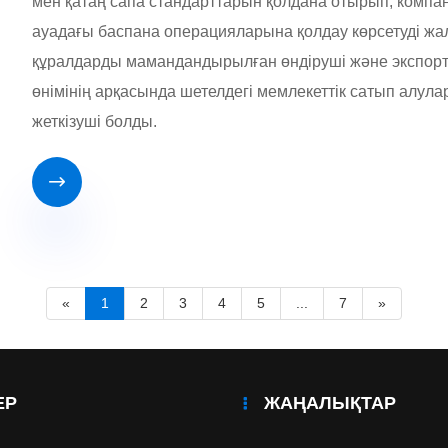
мен қатаң сапа стандарттарын қолдана отырып, комп
ауадағы баспана операцияларына қолдау көрсетуді жа
құралдарды мамандандырылған өндіруші және экспортт
өнімінің арқасында шетелдегі мемлекеттік сатып алул
жеткізуші болды.

«
1
2
3
4
5
...
7
»
ЕР
ЖАҢАЛЫҚТАР