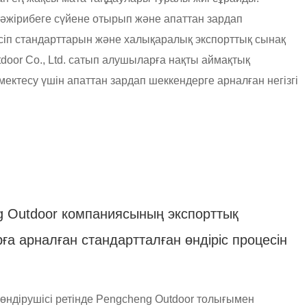
әжірибеге сүйене отырып және апаттан зардап
әсіп стандарттарын және халықаралық экспорттық сынақ
oor Co., Ltd. сатып алушыларға нақты аймақтық
өмектесу үшін апаттан зардап шеккендерге арналған негізгі
g Outdoor компаниясының экспорттық
ға арналған стандартталған өндіріс процесін
ндірушісі ретінде Pengcheng Outdoor толығымен