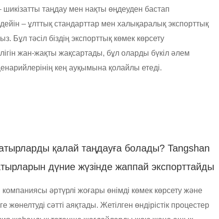
 – шикізатты таңдау мен нақты өңдеуден бастап
дейін – ұлттық стандарттар мен халықаралық экспорттық
. Бұл тәсіл біздің экспорттық көмек көрсету
лігін жан-жақты жақсартады, бұл оларды бүкіл әлем
нарийлерінің кең ауқымына қолайлы етеді.
шатырларды қалай таңдауға болады? Tangshan
атырларын дүние жүзінде жаппай экспорттайды
 компаниясы әртүрлі жоғары өнімді көмек көрсету және
 жөнелтуді сәтті аяқтады. Жетілген өндірістік процестер