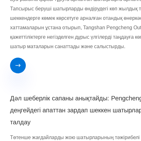
Тапсырыс беруші шатырларды өндірудегі көп жылдық т
шеккендерге көмек көрсетуге арналған отандық өнерк
хаттамаларын ұстана отырып, Tangshan Pengcheng Outd
қажеттіліктерге негізделген дұрыс үлгілерді таңдауға к
шатыр маталарын санаттады және салыстырды.

Дәл шеберлік сапаны анықтайды: Pengchen
деңгейдегі апаттан зардап шеккен шатырлар
талдау
Төтенше жағдайларды жою шатырларының тәжірибелі ө