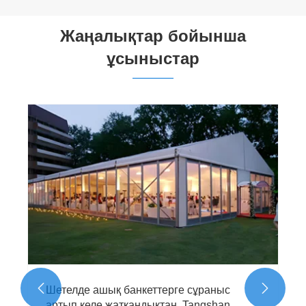


Жаңалықтар бойынша
ұсыныстар
Tangshan Pengcheng сыртқы көмек
шатырлары Таяу Шығысқа сәтті
экспортталды
Қосымша көру >>

