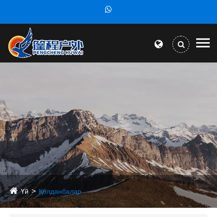
Үй
Қолданбалар