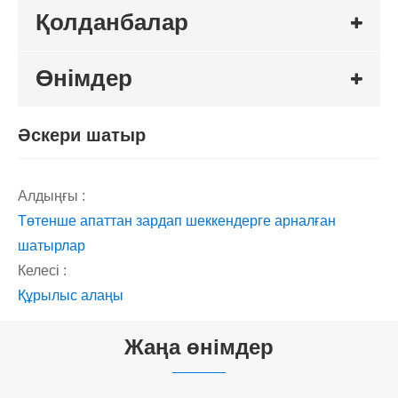
Қолданбалар
Өнімдер
Әскери шатыр
Алдыңғы :
Төтенше апаттан зардап шеккендерге арналған
шатырлар
Келесі :
Құрылыс алаңы
Жаңа өнімдер